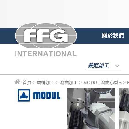
關於我們
銑削加工
首頁 > 齒輪加工 > 滾齒加工 > MODUL 滾齒小型S > H