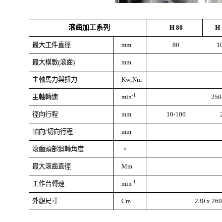
滾齒加工系列
H 80
H 
最大工件直徑
mm
80
1
最大模數
(
滾齒
)
mm
主軸馬力與扭力
Kw;Nm
-1
主軸轉速
min
250
徑向行程
mm
10-100
軸向
/
切向行程
mm
滾齒頭部迴轉角度
。
最大滾齒直徑
Mm
-1
工作台轉速
min
外觀尺寸
Cm
230 x 260