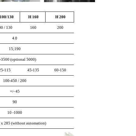
100/130
H 160
H 200
00 / 130
160
200
4.0
15;190
-3500 (optional 5000)
25-115
45-135
60-150
100-450 / 200
+/- 45
90
10 -1000
 x 285 (without automation)