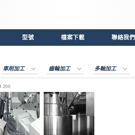
型號
檔案下載
聯絡我們
車削加工
齒輪加工
多軸加工
 200