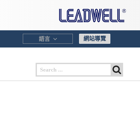
⌵
網站導覽
語言