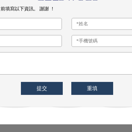
前填寫以下資訊。 謝謝 ！
提交
重填